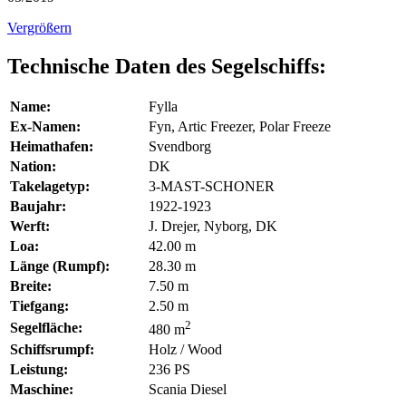
Vergrößern
Technische Daten des Segelschiffs:
Name:
Fylla
Ex-Namen:
Fyn, Artic Freezer, Polar Freeze
Heimathafen:
Svendborg
Nation:
DK
Takelagetyp:
3-MAST-SCHONER
Baujahr:
1922-1923
Werft:
J. Drejer, Nyborg, DK
Loa:
42.00 m
Länge (Rumpf):
28.30 m
Breite:
7.50 m
Tiefgang:
2.50 m
2
Segelfläche:
480 m
Schiffsrumpf:
Holz / Wood
Leistung:
236 PS
Maschine:
Scania Diesel