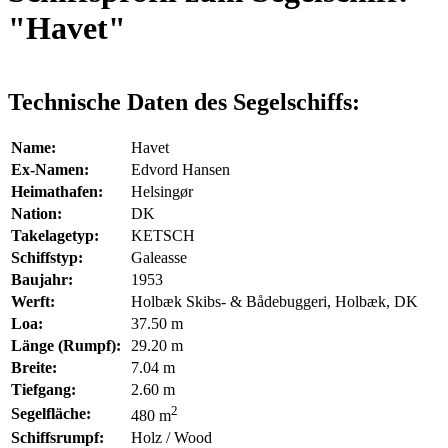
"Havet"
Technische Daten des Segelschiffs:
Name:
Havet
Ex-Namen:
Edvord Hansen
Heimathafen:
Helsingør
Nation:
DK
Takelagetyp:
KETSCH
Schiffstyp:
Galeasse
Baujahr:
1953
Werft:
Holbæk Skibs- & Bådebuggeri, Holbæk, DK
Loa:
37.50 m
Länge (Rumpf):
29.20 m
Breite:
7.04 m
Tiefgang:
2.60 m
2
Segelfläche:
480 m
Schiffsrumpf:
Holz / Wood