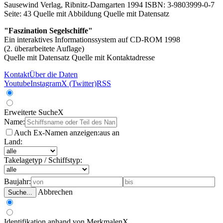
Sausewind Verlag, Ribnitz-Damgarten 1994 ISBN: 3-9803999-0-7
Seite: 43
Quelle mit Abbildung
Quelle mit Datensatz
"Faszination Segelschiffe"
Ein interaktives Informationssystem auf CD-ROM 1998
(2. überarbeitete Auflage)
Quelle mit Datensatz
Quelle mit Kontaktadresse
Kontakt
Über die Daten
Youtube
Instagram
X (Twitter)
RSS
Erweiterte Suche
X
Name:
Auch Ex-Namen anzeigen:
aus
an
Land:
Takelagetyp / Schiffstyp:
Baujahr:
Abbrechen
Suche...
Identifikation anhand von Merkmalen
X