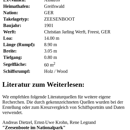
Heimathafen:
Greifswald
Nation:
GER
Takelagetyp:
ZEESENBOOT
Baujahr:
1901
Werft:
Christian Jarling Werft, Freest, GER
Loa:
14.00 m
Länge (Rumpf):
8.90 m
Breite:
3.05 m
Tiefgang:
0.80 m
2
Segelfläche:
60 m
Schiffsrumpf:
Holz / Wood
Literatur zum Weiterlesen:
Wir empfehlen folgende Literaturquellen für weitere eigene
Recherchen. Die durch
gekennzeichneten Quellen wurden bei der
Erstellung oder zum Kreuzvergleich von Schiffsporträts und Daten
verwendet.
Andreas Dietzel, Ernst-Uwe Krohn, Rene Legrand
"Zeesenboote im Nationalpark"