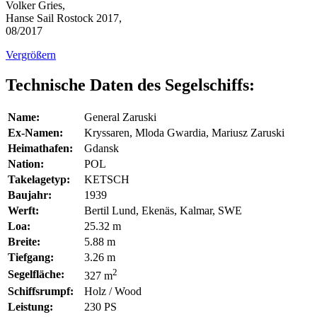
Volker Gries,
Hanse Sail Rostock 2017,
08/2017
Vergrößern
Technische Daten des Segelschiffs:
Name:
General Zaruski
Ex-Namen:
Kryssaren, Mloda Gwardia, Mariusz Zaruski
Heimathafen:
Gdansk
Nation:
POL
Takelagetyp:
KETSCH
Baujahr:
1939
Werft:
Bertil Lund, Ekenäs, Kalmar, SWE
Loa:
25.32 m
Breite:
5.88 m
Tiefgang:
3.26 m
2
Segelfläche:
327 m
Schiffsrumpf:
Holz / Wood
Leistung:
230 PS