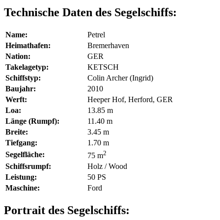
Technische Daten des Segelschiffs:
Name:
Petrel
Heimathafen:
Bremerhaven
Nation:
GER
Takelagetyp:
KETSCH
Schiffstyp:
Colin Archer (Ingrid)
Baujahr:
2010
Werft:
Heeper Hof, Herford, GER
Loa:
13.85 m
Länge (Rumpf):
11.40 m
Breite:
3.45 m
Tiefgang:
1.70 m
2
Segelfläche:
75 m
Schiffsrumpf:
Holz / Wood
Leistung:
50 PS
Maschine:
Ford
Portrait des Segelschiffs: