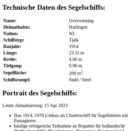
Technische Daten des Segelschiffs:
Name:
Overwinning
Heimathafen:
Harlingen
Nation:
NL
Schiffstyp:
Tjalk
Baujahr:
1914
Länge:
23.11 m
Breite:
4.60 m
Tiefgang:
0.90 m
2
Segelfläche:
200 m
Schiffsrumpf:
Stahl / Steel
Portrait des Segelschiffs:
Letzte Aktualisierung: 15 Apr 2023
Bau 1914, 1978 Umbau als Charterschiff für Segelfahrten mit
Passagieren
häufige erfolgreiche Teilnahme an Regatten für holländische