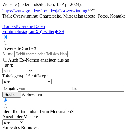
Website (nederlands/deutsch, 15 Apr 2023):
new
https://www.goudenvloot.de/tjalk-overwinning/
Tjalk Overwinning: Charterseite, Mitsegelangebote, Fotos, Kontakt
Kontakt
Über die Daten
Youtube
Instagram
X (Twitter)
RSS
Erweiterte Suche
X
Name:
Auch Ex-Namen anzeigen:
aus
an
Land:
Takelagetyp / Schiffstyp:
Baujahr:
Abbrechen
Suche...
Identifikation anhand von Merkmalen
X
Anzahl der Masten:
Farbe des Rumpfes: