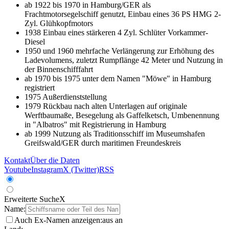
ab 1922 bis 1970 in Hamburg/GER als
Frachtmotorsegelschiff genutzt, Einbau eines 36 PS HMG 2-
Zyl. Glühkopfmotors
1938 Einbau eines stärkeren 4 Zyl. Schlüter Vorkammer-
Diesel
1950 und 1960 mehrfache Verlängerung zur Erhöhung des
Ladevolumens, zuletzt Rumpflänge 42 Meter und Nutzung in
der Binnenschifffahrt
ab 1970 bis 1975 unter dem Namen "Möwe" in Hamburg
registriert
1975 Außerdienststellung
1979 Rückbau nach alten Unterlagen auf originale
Werftbaumaße, Besegelung als Gaffelketsch, Umbenennung
in "Albatros" mit Registrierung in Hamburg
ab 1999 Nutzung als Traditionsschiff im Museumshafen
Greifswald/GER durch maritimen Freundeskreis
Kontakt
Über die Daten
Youtube
Instagram
X (Twitter)
RSS
Erweiterte Suche
X
Name:
Auch Ex-Namen anzeigen:
aus
an