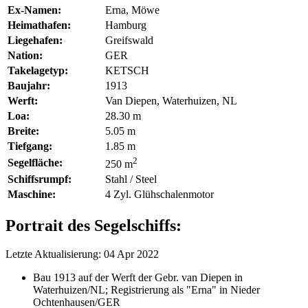
Ex-Namen:
Erna, Möwe
Heimathafen:
Hamburg
Liegehafen:
Greifswald
Nation:
GER
Takelagetyp:
KETSCH
Baujahr:
1913
Werft:
Van Diepen, Waterhuizen, NL
Loa:
28.30 m
Breite:
5.05 m
Tiefgang:
1.85 m
2
Segelfläche:
250 m
Schiffsrumpf:
Stahl / Steel
Maschine:
4 Zyl. Glühschalenmotor
Portrait des Segelschiffs:
Letzte Aktualisierung: 04 Apr 2022
Bau 1913 auf der Werft der Gebr. van Diepen in
Waterhuizen/NL; Registrierung als "Erna" in Nieder
Ochtenhausen/GER