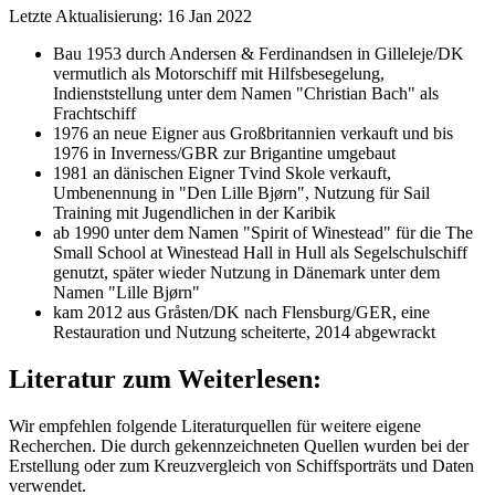
Letzte Aktualisierung: 16 Jan 2022
Bau 1953 durch Andersen & Ferdinandsen in Gilleleje/DK
vermutlich als Motorschiff mit Hilfsbesegelung,
Indienststellung unter dem Namen "Christian Bach" als
Frachtschiff
1976 an neue Eigner aus Großbritannien verkauft und bis
1976 in Inverness/GBR zur Brigantine umgebaut
1981 an dänischen Eigner Tvind Skole verkauft,
Umbenennung in "Den Lille Bjørn", Nutzung für Sail
Training mit Jugendlichen in der Karibik
ab 1990 unter dem Namen "Spirit of Winestead" für die The
Small School at Winestead Hall in Hull als Segelschulschiff
genutzt, später wieder Nutzung in Dänemark unter dem
Namen "Lille Bjørn"
kam 2012 aus Gråsten/DK nach Flensburg/GER, eine
Restauration und Nutzung scheiterte, 2014 abgewrackt
Literatur zum Weiterlesen:
Wir empfehlen folgende Literaturquellen für weitere eigene
Recherchen. Die durch
gekennzeichneten Quellen wurden bei der
Erstellung oder zum Kreuzvergleich von Schiffsporträts und Daten
verwendet.