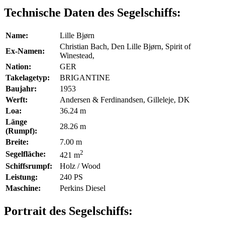
Technische Daten des Segelschiffs:
Name:
Lille Bjørn
Christian Bach, Den Lille Bjørn, Spirit of
Ex-Namen:
Winestead,
Nation:
GER
Takelagetyp:
BRIGANTINE
Baujahr:
1953
Werft:
Andersen & Ferdinandsen, Gilleleje, DK
Loa:
36.24 m
Länge
28.26 m
(Rumpf):
Breite:
7.00 m
2
Segelfläche:
421 m
Schiffsrumpf:
Holz / Wood
Leistung:
240 PS
Maschine:
Perkins Diesel
Portrait des Segelschiffs: