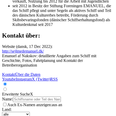
verkauft, Nutzung bis 2012 für die Arbeit mit Jugendlichen
seit 2012 in Besitz der Stiftung Foreningen EMANUEL, die
das Schiff pflegt und unter Segeln als aktives Schiff und Teil
des dänischen Kulturerbes betreibt, Förderung durch
Skibsbevaringsfonden (dänischer Schiffserhaltungsfond) als
Kulturdenkmal seit 2017
Kontakt über:
Website (dansk, 17 Dec 2022):
http://sejlmedemanuel.dk/
Emanuel af Nakskov: detaillierte Angaben zum Schiff mit
Geschichte, Fotos, Fahrtplanung und Kontakt der
Betreiberorganisation
Kontakt
Über die Daten
Youtube
Instagram
X (Twitter)
RSS
Erweiterte Suche
X
Name:
Auch Ex-Namen anzeigen:
aus
an
Land: