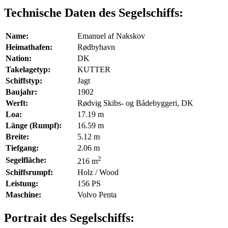
Technische Daten des Segelschiffs:
Name:
Emanuel af Nakskov
Heimathafen:
Rødbyhavn
Nation:
DK
Takelagetyp:
KUTTER
Schiffstyp:
Jagt
Baujahr:
1902
Werft:
Rødvig Skibs- og Bådebyggeri, DK
Loa:
17.19 m
Länge (Rumpf):
16.59 m
Breite:
5.12 m
Tiefgang:
2.06 m
2
Segelfläche:
216 m
Schiffsrumpf:
Holz / Wood
Leistung:
156 PS
Maschine:
Volvo Penta
Portrait des Segelschiffs: