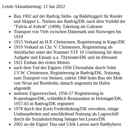
Letzte Aktualisierung: 12 Jan 2022
Bau 1902 auf der Rødvig Skibs- og Bådebyggeri für Reeder
und Skipper L. Nielsen aus Rødvig/DK nach dem Vorbild der
"Fulvia af Anholt" (1898), Takelung als Galeasse
Transport von Vieh zwischen Dänemark und Norwegen bis
1919
1915 Verkauf an H.P. Christensen, Registrierung in Køge/DK
1919 Verkauf an Chr. V. Christensen, Registrierung als
Steinfischer unter der Nummer STF 10 Umrüstung für diese
Aufgabe und Einsatz u.a. Thyborøn/DK und im Øresund
1921 Einbau des ersten Motors
nach dem Tod des Eigners 1956 Übernahme durch Sohn
J.V.W. Christensen, Registrierung in Rødvig/DK, Nutzung
zum Transport von Steinen, zuletzt 1960 beim Bau der Mole
von Nexø auf Bornholm, danach ungenutzt im Hafen
abgestellt
mehrere Eignerwechsel, 1956-57 Registrierung in
Kopenhagen/DK, schließlich Restauration in Helsingør/DK,
1957-83 in Rødvig/DK registriert
1978 durch den Kreis Frederiksborg/DK erworben, einige
Umbauarbeiten und anschließend Nutzung als Lagerschiff
durch die Sozialeinrichtung Sølager bei Lynæs/DK
2002 an die Eigner Tina und Ulrik Larsen nach Rødbyhavn