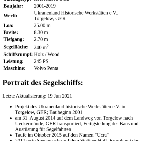
Baujahr:
2001-2019
Ukranenland Historische Werkstätten e.V.,
Werft:
Torgelow, GER
Loa:
25.00 m
Breite:
8.30 m
Tiefgang:
2.70 m
2
Segelfläche:
240 m
Schiffsrumpf:
Holz / Wood
Leistung:
245 PS
Maschine:
Volvo Penta
Portrait des Segelschiffs:
Letzte Aktualisierung: 19 Jun 2021
Projekt des Ukranenland historische Werkstätten e.V. in
Torgelow, GER; Baubeginn 2001
am 31. August 2014 auf dem Landweg von Torgelow nach
Ueckermünde, GER transportiert, Fertigstellung des Baus und
Ausrüstung für Segelfahrten
Taufe im Oktober 2015 auf den Namen "Ucra"
2017 erste Seeversuche auf dem Stettiner Haff, Erprobung der