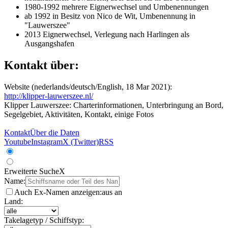
1980-1992 mehrere Eignerwechsel und Umbenennungen
ab 1992 in Besitz von Nico de Wit, Umbenennung in
"Lauwerszee"
2013 Eignerwechsel, Verlegung nach Harlingen als
Ausgangshafen
Kontakt über:
Website (nederlands/deutsch/English, 18 Mar 2021):
http://klipper-lauwerszee.nl/
Klipper Lauwerszee: Charterinformationen, Unterbringung an Bord,
Segelgebiet, Aktivitäten, Kontakt, einige Fotos
Kontakt
Über die Daten
Youtube
Instagram
X (Twitter)
RSS
Erweiterte Suche
X
Name:
Auch Ex-Namen anzeigen:
aus
an
Land:
Takelagetyp / Schiffstyp: