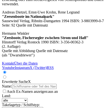
verwendet.
Andreas Dietzel, Ernst-Uwe Krohn, Rene Legrand
"Zeesenboote im Nationalpark"
Sausewind Verlag, Ribnitz-Damgarten 1994 ISBN: 3-9803999-0-7
Seite: 92
Quelle mit Datensatz
Hermann Winkler
"Zeesboote, Fischersegler zwischen Strom und Haff"
Hinstorff Verlag Rostock 1990 ISBN: 3-356-00362-3
(2. Auflage)
Quelle mit Abbildung
Quelle mit Datensatz
(als "Dwarsdriewer")
Kontakt
Über die Daten
Youtube
Instagram
X (Twitter)
RSS
Erweiterte Suche
X
Name:
Auch Ex-Namen anzeigen:
aus
an
Land:
Takelagetyp / Schiffstyp: