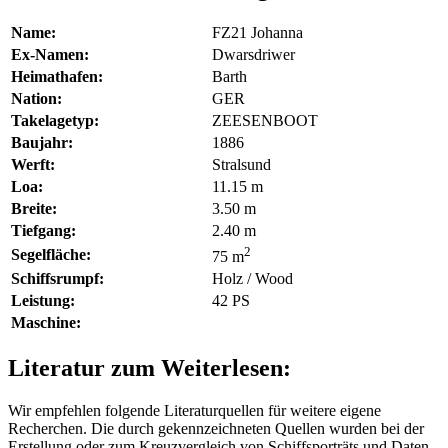
Name:
FZ21 Johanna
Ex-Namen:
Dwarsdriwer
Heimathafen:
Barth
Nation:
GER
Takelagetyp:
ZEESENBOOT
Baujahr:
1886
Werft:
Stralsund
Loa:
11.15 m
Breite:
3.50 m
Tiefgang:
2.40 m
2
Segelfläche:
75 m
Schiffsrumpf:
Holz / Wood
Leistung:
42 PS
Maschine:
Literatur zum Weiterlesen:
Wir empfehlen folgende Literaturquellen für weitere eigene
Recherchen. Die durch
gekennzeichneten Quellen wurden bei der
Erstellung oder zum Kreuzvergleich von Schiffsporträts und Daten