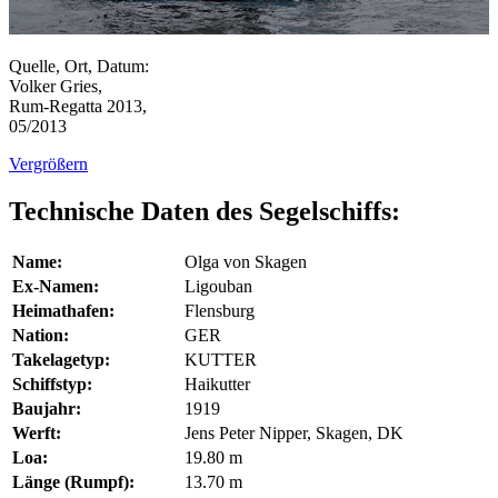
Quelle, Ort, Datum:
Volker Gries,
Rum-Regatta 2013,
05/2013
Vergrößern
Technische Daten des Segelschiffs:
Name:
Olga von Skagen
Ex-Namen:
Ligouban
Heimathafen:
Flensburg
Nation:
GER
Takelagetyp:
KUTTER
Schiffstyp:
Haikutter
Baujahr:
1919
Werft:
Jens Peter Nipper, Skagen, DK
Loa:
19.80 m
Länge (Rumpf):
13.70 m