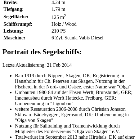
Breite:
4.24 m
Tiefgang:
1.79 m
2
Segelfläche:
125 m
Schiffsrumpf:
Holz / Wood
Leistung:
210 PS
Maschine:
6 Zyl. Scania Vabis Diesel
Portrait des Segelschiffs:
Letzte Aktualisierung: 21 Feb 2014
Bau 1919 durch Nippers, Skagen, DK; Registrierung in
Hanstholm für Ch. Petersen aus Skagen, Nutzung in der
Fischerei in der Nord- und Ostsee, erster Name war "Olga"
Umbauten 1980-84 auf der Ebsen Werft, Brunsbüttel, GER;
Innenausbau durch Werft Hattecke, Freiburg, GER;
Umbenennung in "Ligouban"
weitere Restauration 2006-2008 durch Christian Jonsson
Skibs- u. Bådebyggeri, Egernsund, DK; Umbenennung in
"Olga von Skagen"
Nutzung für Sailtraining und Teamentwicklung durch
Mitglieder des Fördervereins "Olga von Skagen" e.V.
Totalverlust im September 2013 nahe Hirtshals, DK auf einer