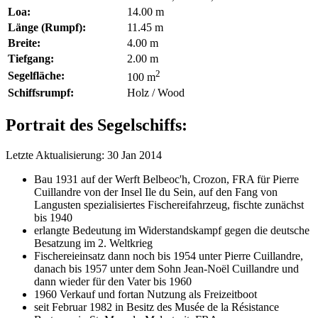
Loa:
14.00 m
Länge (Rumpf):
11.45 m
Breite:
4.00 m
Tiefgang:
2.00 m
2
Segelfläche:
100 m
Schiffsrumpf:
Holz / Wood
Portrait des Segelschiffs:
Letzte Aktualisierung: 30 Jan 2014
Bau 1931 auf der Werft Belbeoc'h, Crozon, FRA für Pierre
Cuillandre von der Insel Ile du Sein, auf den Fang von
Langusten spezialisiertes Fischereifahrzeug, fischte zunächst
bis 1940
erlangte Bedeutung im Widerstandskampf gegen die deutsche
Besatzung im 2. Weltkrieg
Fischereieinsatz dann noch bis 1954 unter Pierre Cuillandre,
danach bis 1957 unter dem Sohn Jean-Noël Cuillandre und
dann wieder für den Vater bis 1960
1960 Verkauf und fortan Nutzung als Freizeitboot
seit Februar 1982 in Besitz des Musée de la Résistance