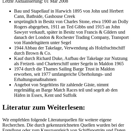
Letzte Aktualisierung: 01 Mar 2008
Bau und Stapellauf in Harwich 1895 von John und Herbert
Cann, Bathside, Gashouse Creek
ursprünglich in Besitz von Charles Stone, etwa 1900 an Dolly
Rogers abgegeben, 1911 an Ted Gibbs und 1915 an John
Sawyer verkauft, später in Besitz von Francis & Gilders und
danach der London & Rochester Trading Company, Transport
von Handelsgütern unter Segel
1944 Abbau der Takelage, Verwendung als Holzfrachtschiff
durch Brown & Co.
Kauf durch Richard Duke, Aufbau der Takelage zur Nutzung
als Freizeit- und Charterschiff unter Segeln in Maldon 1965
1974 durch die Thames Sailing Barge Trust in Maldon
erworben, seit 1977 umfangreiche Überholungs- und
Erhaltungsmaßnahmen
Angebot von Segeltörns für zahlende Gäste, nimmt
regelmäßig an Barge Match Races teil und segelt ab den
Häfen in Essex, Kent und Suffolk
Literatur zum Weiterlesen:
Wir empfehlen folgende Literaturquellen für weitere eigene
Recherchen. Die durch
gekennzeichneten Quellen wurden bei der
Erstellung oder zum Kreuzvergleich von Schiffsporträts und Daten