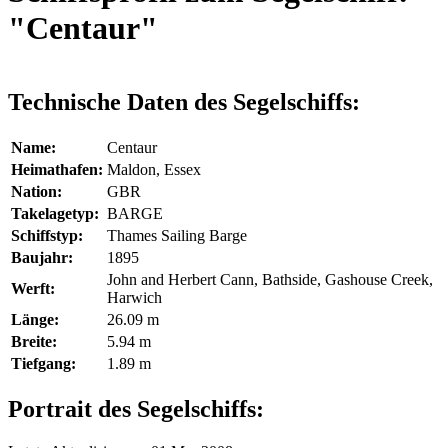
"Centaur"
Technische Daten des Segelschiffs:
Name:
Centaur
Heimathafen:
Maldon, Essex
Nation:
GBR
Takelagetyp:
BARGE
Schiffstyp:
Thames Sailing Barge
Baujahr:
1895
John and Herbert Cann, Bathside, Gashouse Creek,
Werft:
Harwich
Länge:
26.09 m
Breite:
5.94 m
Tiefgang:
1.89 m
Portrait des Segelschiffs: