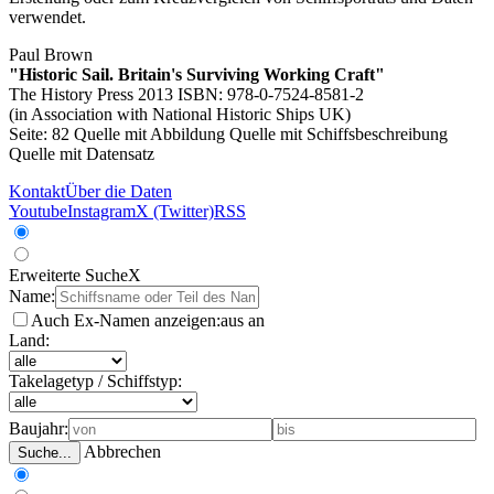
verwendet.
Paul Brown
"Historic Sail. Britain's Surviving Working Craft"
The History Press 2013 ISBN: 978-0-7524-8581-2
(in Association with National Historic Ships UK)
Seite: 82
Quelle mit Abbildung
Quelle mit Schiffsbeschreibung
Quelle mit Datensatz
Kontakt
Über die Daten
Youtube
Instagram
X (Twitter)
RSS
Erweiterte Suche
X
Name:
Auch Ex-Namen anzeigen:
aus
an
Land:
Takelagetyp / Schiffstyp:
Baujahr:
Abbrechen
Suche...