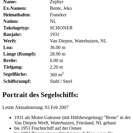
Name:
Zephyr
Ex-Namen:
Bente, Jeko
Heimathafen:
Franeker
Nation:
NL
Takelagetyp:
SCHONER
Baujahr:
1931
Werft:
Van Diepen, Waterhuizen, NL
Loa:
36.00 m
Länge (Rumpf):
28.90 m
Breite:
6.00 m
Tiefgang:
2.20 m
2
Segelfläche:
360 m
Schiffsrumpf:
Stahl / Steel
Portrait des Segelschiffs:
Letzte Aktualisierung: 03 Feb 2007
1931 als Motor-Galeasse (mit Hilfsbesegelung) "Bente" in der
Van Diepen Werft, Waterhuizen, Friesland, NL gebaut
bis 1953 Frachtschiff auf der Ostsee