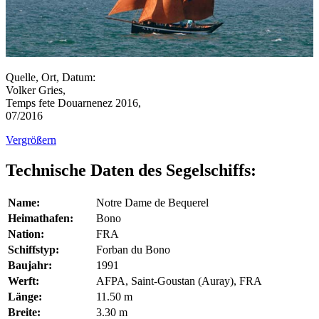
Quelle, Ort, Datum:
Volker Gries,
Temps fete Douarnenez 2016,
07/2016
Vergrößern
Technische Daten des Segelschiffs:
Name:
Notre Dame de Bequerel
Heimathafen:
Bono
Nation:
FRA
Schiffstyp:
Forban du Bono
Baujahr:
1991
Werft:
AFPA, Saint-Goustan (Auray), FRA
Länge:
11.50 m
Breite:
3.30 m