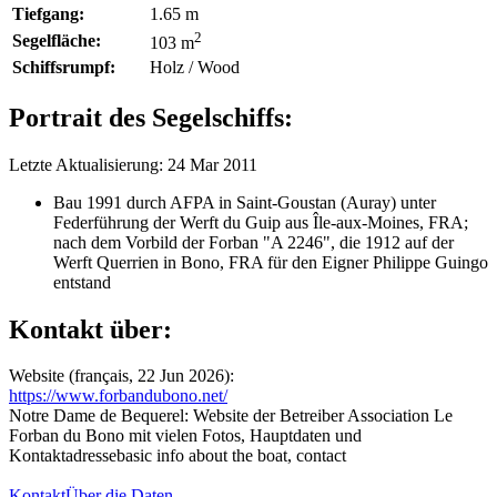
Tiefgang:
1.65 m
2
Segelfläche:
103 m
Schiffsrumpf:
Holz / Wood
Portrait des Segelschiffs:
Letzte Aktualisierung: 24 Mar 2011
Bau 1991 durch AFPA in Saint-Goustan (Auray) unter
Federführung der Werft du Guip aus Île-aux-Moines, FRA;
nach dem Vorbild der Forban "A 2246", die 1912 auf der
Werft Querrien in Bono, FRA für den Eigner Philippe Guingo
entstand
Kontakt über:
Website (français, 22 Jun 2026):
https://www.forbandubono.net/
Notre Dame de Bequerel: Website der Betreiber Association Le
Forban du Bono mit vielen Fotos, Hauptdaten und
Kontaktadressebasic info about the boat, contact
Kontakt
Über die Daten