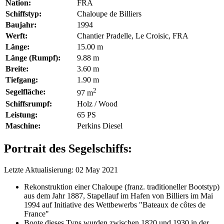
Nation:
FRA
Schiffstyp:
Chaloupe de Billiers
Baujahr:
1994
Werft:
Chantier Pradelle, Le Croisic, FRA
Länge:
15.00 m
Länge (Rumpf):
9.88 m
Breite:
3.60 m
Tiefgang:
1.90 m
2
Segelfläche:
97 m
Schiffsrumpf:
Holz / Wood
Leistung:
65 PS
Maschine:
Perkins Diesel
Portrait des Segelschiffs:
Letzte Aktualisierung: 02 May 2021
Rekonstruktion einer Chaloupe (franz. traditioneller Bootstyp)
aus dem Jahr 1887, Stapellauf im Hafen von Billiers im Mai
1994 auf Initiative des Wettbewerbs "Bateaux de côtes de
France"
Boote dieses Typs wurden zwischen 1820 und 1930 in der