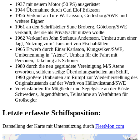
1937 mit neuem Motor (50 PS) ausgerüstet
1944 Übernahme durch Carl Elof Eriksson
1956 Verkauf an Ture W. Larsson, Gerlesborg/SWE und
weitere Eigner
1961 an den Schriftsteller Sune Broberg, Göteborg/SWE
verkauft, der sie als Privatyacht nutzen wollte
1962 Verkauf an John Stefanus Andersson, Umbau zum einer
Jagt, Nutzung zum Transport von Fischabfällen
1965 Erwerb durch Einar Karlsson, Kungsviken/SWE,
Umbenennung in "Atene", Umbau für die Fahrt mit
Personen, Takelung als Schoner
1980 durch die neu gegründete Vereinigung M/S Atene
erworben, seitdem stetige Überholungsarbeiten am Schiff,
1990 größere Umbauten am Rumpf zur Wiederherstellung des
Originalzustands auf der Werft von Hällevikstrand/SWE
Vereinsfahrten für Mitglieder und Segelgäste an der Küste
Schwedens, Jugendfahrten, Teilnahme an Wettfahrten für
Großsegler
Letzte erfasste Schiffsposition:
Darstellung der Karte mit Unterstützung durch
FleetMon.com