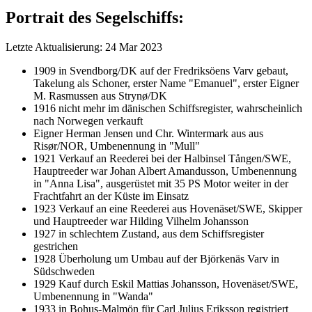
Portrait des Segelschiffs:
Letzte Aktualisierung: 24 Mar 2023
1909 in Svendborg/DK auf der Fredriksöens Varv gebaut,
Takelung als Schoner, erster Name "Emanuel", erster Eigner
M. Rasmussen aus Strynø/DK
1916 nicht mehr im dänischen Schiffsregister, wahrscheinlich
nach Norwegen verkauft
Eigner Herman Jensen und Chr. Wintermark aus aus
Risør/NOR, Umbenennung in "Mull"
1921 Verkauf an Reederei bei der Halbinsel Tången/SWE,
Hauptreeder war Johan Albert Amandusson, Umbenennung
in "Anna Lisa", ausgerüstet mit 35 PS Motor weiter in der
Frachtfahrt an der Küste im Einsatz
1923 Verkauf an eine Reederei aus Hovenäset/SWE, Skipper
und Hauptreeder war Hilding Vilhelm Johansson
1927 in schlechtem Zustand, aus dem Schiffsregister
gestrichen
1928 Überholung um Umbau auf der Björkenäs Varv in
Südschweden
1929 Kauf durch Eskil Mattias Johansson, Hovenäset/SWE,
Umbenennung in "Wanda"
1933 in Bohus-Malmön für Carl Julius Eriksson registriert