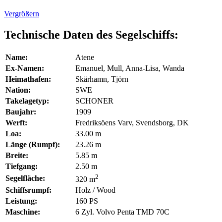
Vergrößern
Technische Daten des Segelschiffs:
Name:
Atene
Ex-Namen:
Emanuel, Mull, Anna-Lisa, Wanda
Heimathafen:
Skärhamn, Tjörn
Nation:
SWE
Takelagetyp:
SCHONER
Baujahr:
1909
Werft:
Fredriksöens Varv, Svendsborg, DK
Loa:
33.00 m
Länge (Rumpf):
23.26 m
Breite:
5.85 m
Tiefgang:
2.50 m
2
Segelfläche:
320 m
Schiffsrumpf:
Holz / Wood
Leistung:
160 PS
Maschine:
6 Zyl. Volvo Penta TMD 70C