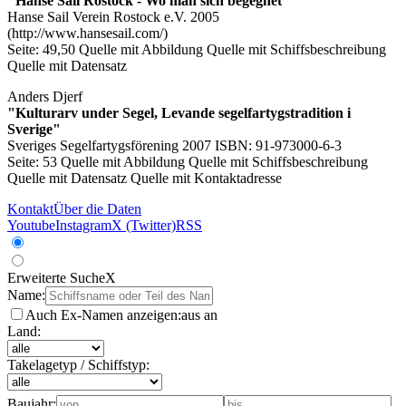
"Hanse Sail Rostock - Wo man sich begegnet"
Hanse Sail Verein Rostock e.V. 2005
(http://www.hansesail.com/)
Seite: 49,50
Quelle mit Abbildung
Quelle mit Schiffsbeschreibung
Quelle mit Datensatz
Anders Djerf
"Kulturarv under Segel, Levande segelfartygstradition i
Sverige"
Sveriges Segelfartygsförening 2007 ISBN: 91-973000-6-3
Seite: 53
Quelle mit Abbildung
Quelle mit Schiffsbeschreibung
Quelle mit Datensatz
Quelle mit Kontaktadresse
Kontakt
Über die Daten
Youtube
Instagram
X (Twitter)
RSS
Erweiterte Suche
X
Name:
Auch Ex-Namen anzeigen:
aus
an
Land:
Takelagetyp / Schiffstyp:
Baujahr: