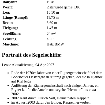
Baujahr:
1978
Werft:
Østergard/Hjarnø, DK
Loa:
15.50 m
Länge (Rumpf):
11.75 m
Breite:
3.60 m
Tiefgang:
1.45 m
2
Segelfläche:
70 m
Leistung:
45 PS
Maschine:
Hatz BMW
Portrait des Segelschiffs:
Letzte Aktualisierung: 04 Apr 2007
Ende der 1970er Jahre von einer Eignergemeinschaft bei dem
Bootsbauer Oestergard in Auftrag gegeben, der sie in Hjarnoe
auf Kiel legte
Auflösung der Eignergemeinschaft nach einigen Jahren, ein
Eigner kaufte die Anteile und segelte "Hermine" bis etwa
2002
2002 Kauf durch Ullrich Voß, Heimathafen Kappeln
im August 2003 durch Jan Binder, Kappeln erworben