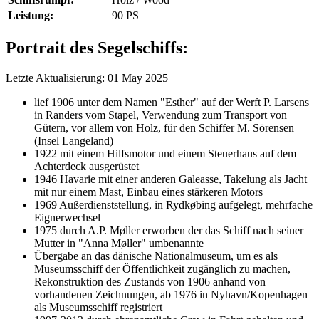
Leistung:
90 PS
Portrait des Segelschiffs:
Letzte Aktualisierung: 01 May 2025
lief 1906 unter dem Namen "Esther" auf der Werft P. Larsens
in Randers vom Stapel, Verwendung zum Transport von
Gütern, vor allem von Holz, für den Schiffer M. Sörensen
(Insel Langeland)
1922 mit einem Hilfsmotor und einem Steuerhaus auf dem
Achterdeck ausgerüstet
1946 Havarie mit einer anderen Galeasse, Takelung als Jacht
mit nur einem Mast, Einbau eines stärkeren Motors
1969 Außerdienststellung, in Rydkøbing aufgelegt, mehrfache
Eignerwechsel
1975 durch A.P. Møller erworben der das Schiff nach seiner
Mutter in "Anna Møller" umbenannte
Übergabe an das dänische Nationalmuseum, um es als
Museumsschiff der Öffentlichkeit zugänglich zu machen,
Rekonstruktion des Zustands von 1906 anhand von
vorhandenen Zeichnungen, ab 1976 in Nyhavn/Kopenhagen
als Museumsschiff registriert