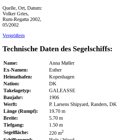
Quelle, Ort, Datum:
Volker Gries,
Rum-Regatta 2002,
05/2002
Vergrößern
Technische Daten des Segelschiffs:
Name:
Anna Møller
Ex-Namen:
Esther
Heimathafen:
Kopenhagen
Nation:
DK
Takelagetyp:
GALEASSE
Baujahr:
1906
Werft:
P. Larsens Shipyard, Randers, DK
Länge (Rumpf):
19.70 m
Breite:
5.70 m
Tiefgang:
1.50 m
2
Segelfläche:
220 m
Schiffsrumpf:
Holz / Wood