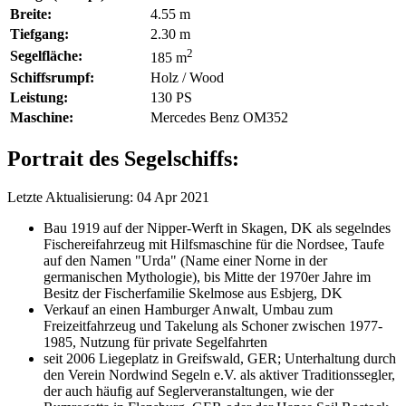
Breite:
4.55 m
Tiefgang:
2.30 m
2
Segelfläche:
185 m
Schiffsrumpf:
Holz / Wood
Leistung:
130 PS
Maschine:
Mercedes Benz OM352
Portrait des Segelschiffs:
Letzte Aktualisierung: 04 Apr 2021
Bau 1919 auf der Nipper-Werft in Skagen, DK als segelndes
Fischereifahrzeug mit Hilfsmaschine für die Nordsee, Taufe
auf den Namen "Urda" (Name einer Norne in der
germanischen Mythologie), bis Mitte der 1970er Jahre im
Besitz der Fischerfamilie Skelmose aus Esbjerg, DK
Verkauf an einen Hamburger Anwalt, Umbau zum
Freizeitfahrzeug und Takelung als Schoner zwischen 1977-
1985, Nutzung für private Segelfahrten
seit 2006 Liegeplatz in Greifswald, GER; Unterhaltung durch
den Verein Nordwind Segeln e.V. als aktiver Traditionssegler,
der auch häufig auf Seglerveranstaltungen, wie der