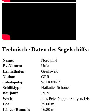
Technische Daten des Segelschiffs:
Name:
Nordwind
Ex-Namen:
Urda
Heimathafen:
Greifswald
Nation:
GER
Takelagetyp:
SCHONER
Schiffstyp:
Haikutter-Schoner
Baujahr:
1919
Werft:
Jens Peter Nipper, Skagen, DK
Loa:
25.00 m
Länge (Rumpf):
16.80 m