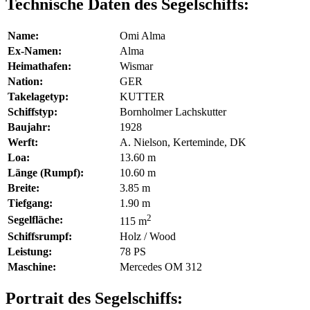
Technische Daten des Segelschiffs:
Name:
Omi Alma
Ex-Namen:
Alma
Heimathafen:
Wismar
Nation:
GER
Takelagetyp:
KUTTER
Schiffstyp:
Bornholmer Lachskutter
Baujahr:
1928
Werft:
A. Nielson, Kerteminde, DK
Loa:
13.60 m
Länge (Rumpf):
10.60 m
Breite:
3.85 m
Tiefgang:
1.90 m
2
Segelfläche:
115 m
Schiffsrumpf:
Holz / Wood
Leistung:
78 PS
Maschine:
Mercedes OM 312
Portrait des Segelschiffs: