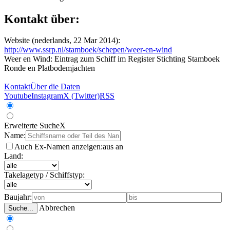
Kontakt über:
Website (nederlands, 22 Mar 2014):
http://www.ssrp.nl/stamboek/schepen/weer-en-wind
Weer en Wind: Eintrag zum Schiff im Register Stichting Stamboek
Ronde en Platbodemjachten
Kontakt
Über die Daten
Youtube
Instagram
X (Twitter)
RSS
Erweiterte Suche
X
Name:
Auch Ex-Namen anzeigen:
aus
an
Land:
Takelagetyp / Schiffstyp:
Baujahr:
Abbrechen
Suche...