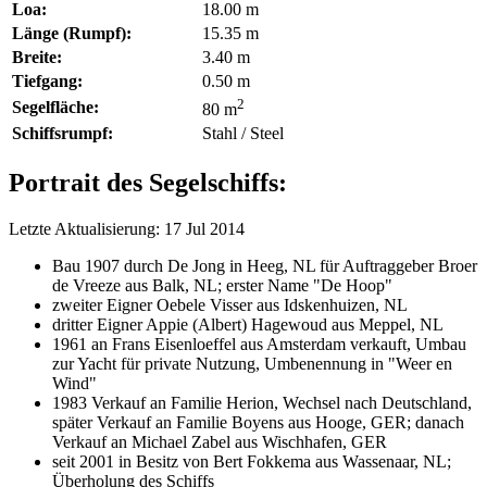
Loa:
18.00 m
Länge (Rumpf):
15.35 m
Breite:
3.40 m
Tiefgang:
0.50 m
2
Segelfläche:
80 m
Schiffsrumpf:
Stahl / Steel
Portrait des Segelschiffs:
Letzte Aktualisierung: 17 Jul 2014
Bau 1907 durch De Jong in Heeg, NL für Auftraggeber Broer
de Vreeze aus Balk, NL; erster Name "De Hoop"
zweiter Eigner Oebele Visser aus Idskenhuizen, NL
dritter Eigner Appie (Albert) Hagewoud aus Meppel, NL
1961 an Frans Eisenloeffel aus Amsterdam verkauft, Umbau
zur Yacht für private Nutzung, Umbenennung in "Weer en
Wind"
1983 Verkauf an Familie Herion, Wechsel nach Deutschland,
später Verkauf an Familie Boyens aus Hooge, GER; danach
Verkauf an Michael Zabel aus Wischhafen, GER
seit 2001 in Besitz von Bert Fokkema aus Wassenaar, NL;
Überholung des Schiffs