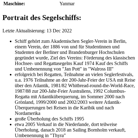
Maschine:
Yanmar
Portrait des Segelschiffs:
Letzte Aktualisierung: 13 Dec 2022
Schiff gehört zum Akademischen Segler-Verein in Berlin,
einem Verein, der 1886 von und für Studentinnen und
Studenten der Berliner und Brandenburger Hochschulen
gegründet wurde, Ziel des Vereins: Förderung des klassischen
Hochsee- und Regattasegelns Kauf 1974 Kauf des Schiffs
und Umbenennung von "Jan Pott" in "Walross III"
erfolgreich bei Regatten, Teilnahme an vielen Seglerfestivals,
u.a. 1976 Teilnahme an der 200-Jahr-Feier der USA mit Reise
über den Atlantik, 1981/82 Whitbread-round-the-World-Race,
1987/88 zur 200-Jahr-Feier Australiens, 1992 Columbus-
Regatta mit Atlantiküberquerung, im Sommer 2000 nach
Grönland, 1999/2000 und 2002/2003 weitere Atlantik-
Überquerungen bei Reisen in die Karibik und nach
Nordamerika
große Überholung des Schiffs 1995
etwa 2005 Verkauf in die Niederlande, dort teilweise
Überholung, danach 2018 an Sailing Bornholm verkauft,
Umbenennung in "Thyra"