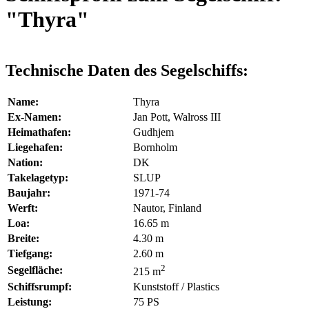
"Thyra"
Technische Daten des Segelschiffs:
Name:
Thyra
Ex-Namen:
Jan Pott, Walross III
Heimathafen:
Gudhjem
Liegehafen:
Bornholm
Nation:
DK
Takelagetyp:
SLUP
Baujahr:
1971-74
Werft:
Nautor, Finland
Loa:
16.65 m
Breite:
4.30 m
Tiefgang:
2.60 m
2
Segelfläche:
215 m
Schiffsrumpf:
Kunststoff / Plastics
Leistung:
75 PS