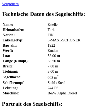
Vergrößern
Technische Daten des Segelschiffs:
Name:
Estelle
Heimathafen:
Turku
Nation:
FIN
Takelagetyp:
3-MAST-SCHONER
Baujahr:
1922
Werft:
Emden
Loa:
53.00 m
Länge (Rumpf):
38.50 m
Breite:
7.08 m
Tiefgang:
3.00 m
2
Segelfläche:
663 m
Schiffsrumpf:
Stahl / Steel
Leistung:
244 PS
Maschine:
B&W Alpha Diesel
Portrait des Segelschiffs: