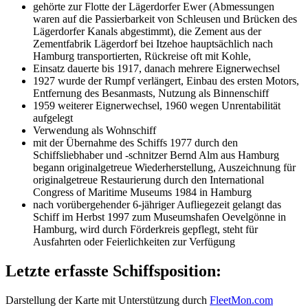
gehörte zur Flotte der Lägerdorfer Ewer (Abmessungen
waren auf die Passierbarkeit von Schleusen und Brücken des
Lägerdorfer Kanals abgestimmt), die Zement aus der
Zementfabrik Lägerdorf bei Itzehoe hauptsächlich nach
Hamburg transportierten, Rückreise oft mit Kohle,
Einsatz dauerte bis 1917, danach mehrere Eignerwechsel
1927 wurde der Rumpf verlängert, Einbau des ersten Motors,
Entfernung des Besanmasts, Nutzung als Binnenschiff
1959 weiterer Eignerwechsel, 1960 wegen Unrentabilität
aufgelegt
Verwendung als Wohnschiff
mit der Übernahme des Schiffs 1977 durch den
Schiffsliebhaber und -schnitzer Bernd Alm aus Hamburg
begann originalgetreue Wiederherstellung, Auszeichnung für
originalgetreue Restaurierung durch den International
Congress of Maritime Museums 1984 in Hamburg
nach vorübergehender 6-jähriger Aufliegezeit gelangt das
Schiff im Herbst 1997 zum Museumshafen Oevelgönne in
Hamburg, wird durch Förderkreis gepflegt, steht für
Ausfahrten oder Feierlichkeiten zur Verfügung
Letzte erfasste Schiffsposition:
Darstellung der Karte mit Unterstützung durch
FleetMon.com