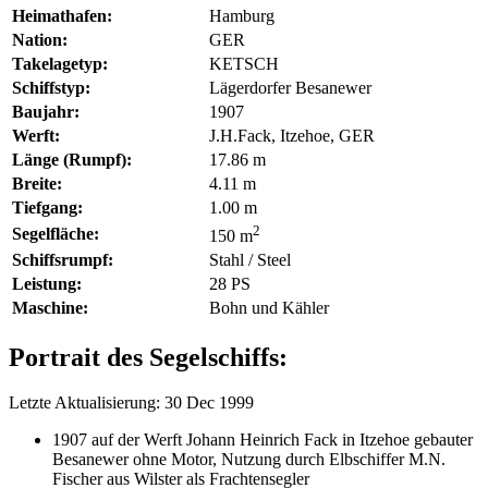
Heimathafen:
Hamburg
Nation:
GER
Takelagetyp:
KETSCH
Schiffstyp:
Lägerdorfer Besanewer
Baujahr:
1907
Werft:
J.H.Fack, Itzehoe, GER
Länge (Rumpf):
17.86 m
Breite:
4.11 m
Tiefgang:
1.00 m
2
Segelfläche:
150 m
Schiffsrumpf:
Stahl / Steel
Leistung:
28 PS
Maschine:
Bohn und Kähler
Portrait des Segelschiffs:
Letzte Aktualisierung: 30 Dec 1999
1907 auf der Werft Johann Heinrich Fack in Itzehoe gebauter
Besanewer ohne Motor, Nutzung durch Elbschiffer M.N.
Fischer aus Wilster als Frachtensegler