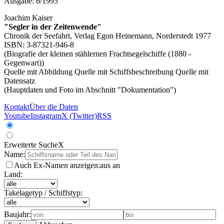
Ausgabe: 6/1995
Joachim Kaiser
"Segler in der Zeitenwende"
Chronik der Seefahrt, Verlag Egon Heinemann, Norderstedt 1977
ISBN: 3-87321-946-8
(Biografie der kleinen stählernen Frachtsegelschiffe (1880 -
Gegenwart))
Quelle mit Abbildung
Quelle mit Schiffsbeschreibung
Quelle mit
Datensatz
(Hauptdaten und Foto im Abschnitt "Dokumentation")
Kontakt
Über die Daten
Youtube
Instagram
X (Twitter)
RSS
Erweiterte Suche
X
Name:
Auch Ex-Namen anzeigen:
aus
an
Land:
Takelagetyp / Schiffstyp:
Baujahr: