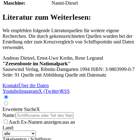
Maschine:
Nanni-Diesel
Literatur zum Weiterlesen:
Wir empfehlen folgende Literaturquellen für weitere eigene
Recherchen. Die durch
gekennzeichneten Quellen wurden bei der
Erstellung oder zum Kreuzvergleich von Schiffsporträts und Daten
verwendet.
Andreas Dietzel, Ernst-Uwe Krohn, Rene Legrand
"Zeesenboote im Nationalpark"
Sausewind Verlag, Ribnitz-Damgarten 1994 ISBN: 3-9803999-0-7
Seite: 91
Quelle mit Abbildung
Quelle mit Datensatz
Kontakt
Über die Daten
Youtube
Instagram
X (Twitter)
RSS
Erweiterte Suche
X
Name:
Auch Ex-Namen anzeigen:
aus
an
Land:
Takelagetyp / Schiffstyp: