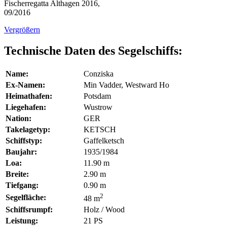
Fischerregatta Althagen 2016,
09/2016
Vergrößern
Technische Daten des Segelschiffs:
Name:
Conziska
Ex-Namen:
Min Vadder, Westward Ho
Heimathafen:
Potsdam
Liegehafen:
Wustrow
Nation:
GER
Takelagetyp:
KETSCH
Schiffstyp:
Gaffelketsch
Baujahr:
1935/1984
Loa:
11.90 m
Breite:
2.90 m
Tiefgang:
0.90 m
2
Segelfläche:
48 m
Schiffsrumpf:
Holz / Wood
Leistung:
21 PS