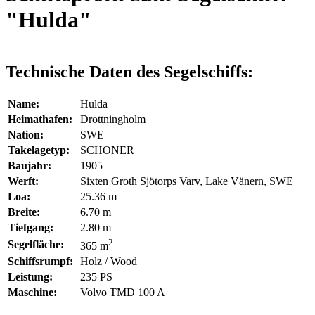
"Hulda"
Technische Daten des Segelschiffs:
Name:
Hulda
Heimathafen:
Drottningholm
Nation:
SWE
Takelagetyp:
SCHONER
Baujahr:
1905
Werft:
Sixten Groth Sjötorps Varv, Lake Vänern, SWE
Loa:
25.36 m
Breite:
6.70 m
Tiefgang:
2.80 m
2
Segelfläche:
365 m
Schiffsrumpf:
Holz / Wood
Leistung:
235 PS
Maschine:
Volvo TMD 100 A