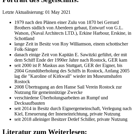
Letzte Aktualisierung: 01 May 2021
1979 nach den Plänen einer Zulu von 1870 bei Gerrard
Brothers südlich von Aberdeen gebaut, Entwurf von G.L.
Watson, (Naval Architects LTD.), Erkine Harbour, Erskine, in
Schottland
lange Zeit in Besitz von Roy Williamson, einem schottischer
Folk-Sänger
danach einige Zeit von Kapitän E. Sawitzki geführt, der mit
dem Schiff Ende der 1990er Jahre nach Rostock, GER kam
seit 2000 ist P. Maskus aus Stuttgart, GER der Eigner, bis
2004 Grundüberholung des Schiffs in Rostock, Anfang 2005
lag die "Karoline of Kirkwall" wieder im Museumshafen
Rostock
2008 Übertragung an den Hanse Sail Verein Rostock zur
Nutzung für gemeinnützige Zwecke
verschiedene Überholungsarbeiten an Rumpf und
Decksaufbauten
seit 2014 in Besitz durch Eignergemeinschaft, Verlegung nach
Kiel, Erneuerung der Inneneinrichtung, private Nutzung
seit 2018 alleiniger Besitzer Detlef Schiller, private Nutzung
Literatur zum Weiterlesen: