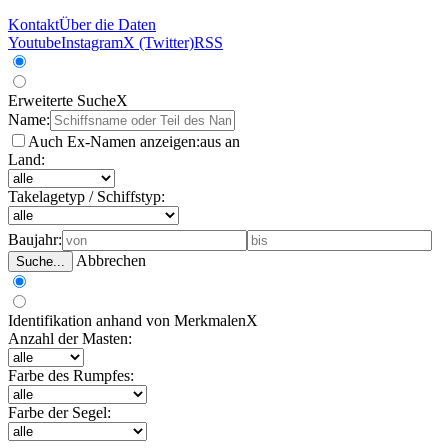
Kontakt
Über die Daten
Youtube
Instagram
X (Twitter)
RSS
Erweiterte Suche
X
Name:
Auch Ex-Namen anzeigen:
aus
an
Land:
Takelagetyp / Schiffstyp:
Baujahr:
Abbrechen
Suche...
Identifikation anhand von Merkmalen
X
Anzahl der Masten:
Farbe des Rumpfes:
Farbe der Segel: