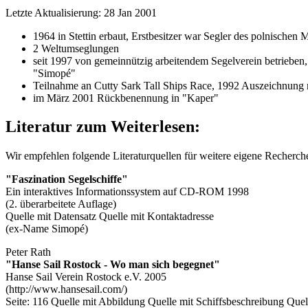
Letzte Aktualisierung: 28 Jan 2001
1964 in Stettin erbaut, Erstbesitzer war Segler des polnischen
2 Weltumseglungen
seit 1997 von gemeinnützig arbeitendem Segelverein betrieben, 
"Simopé"
Teilnahme an Cutty Sark Tall Ships Race, 1992 Auszeichnung 
im März 2001 Rückbenennung in "Kaper"
Literatur zum Weiterlesen:
Wir empfehlen folgende Literaturquellen für weitere eigene Recherc
"Faszination Segelschiffe"
Ein interaktives Informationssystem auf CD-ROM 1998
(2. überarbeitete Auflage)
Quelle mit Datensatz
Quelle mit Kontaktadresse
(ex-Name Simopé)
Peter Rath
"Hanse Sail Rostock - Wo man sich begegnet"
Hanse Sail Verein Rostock e.V. 2005
(http://www.hansesail.com/)
Seite: 116
Quelle mit Abbildung
Quelle mit Schiffsbeschreibung
Quel