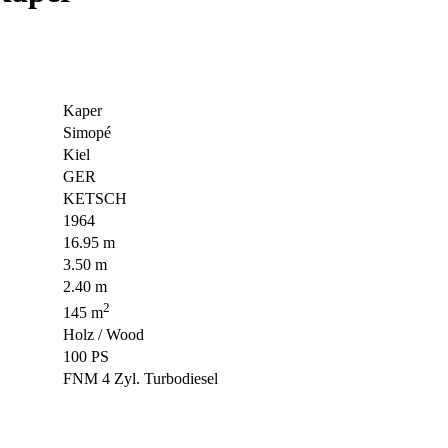
Kaper
Simopé
Kiel
GER
KETSCH
1964
16.95 m
3.50 m
2.40 m
2
145 m
Holz / Wood
100 PS
FNM 4 Zyl. Turbodiesel