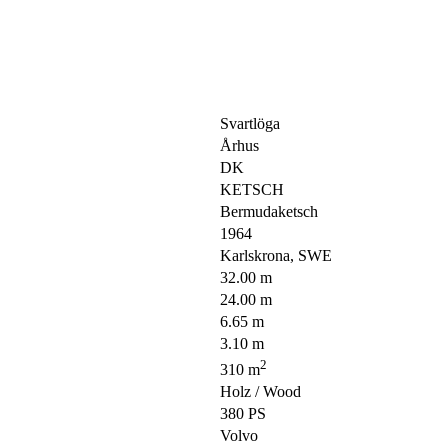
Svartlöga
Århus
DK
KETSCH
Bermudaketsch
1964
Karlskrona, SWE
32.00 m
24.00 m
6.65 m
3.10 m
2
310 m
Holz / Wood
380 PS
Volvo