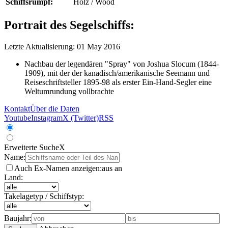
Schiffsrumpf:
Holz / Wood
Portrait des Segelschiffs:
Letzte Aktualisierung: 01 May 2016
Nachbau der legendären "Spray" von Joshua Slocum (1844-
1909), mit der der kanadisch/amerikanische Seemann und
Reiseschriftsteller 1895-98 als erster Ein-Hand-Segler eine
Weltumrundung vollbrachte
Kontakt
Über die Daten
Youtube
Instagram
X (Twitter)
RSS
Erweiterte Suche
X
Name:
Auch Ex-Namen anzeigen:
aus
an
Land:
Takelagetyp / Schiffstyp:
Baujahr: