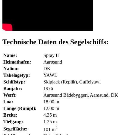
Technische Daten des Segelschiffs:
Name:
Spray II
Heimathafen:
Aarøsund
Nation:
DK
Takelagetyp:
YAWL
Schiffstyp:
Skipjack (Replik), Gaffelyawl
Baujahr:
1976
Werft:
Aarøsund Bådebyggeri, Aarøsund, DK
Loa:
18.00 m
Länge (Rumpf):
12.00 m
Breite:
4.35 m
Tiefgang:
1.25 m
2
Segelfläche:
101 m