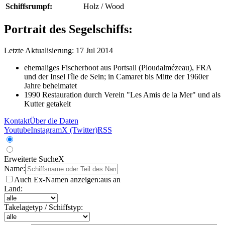
Schiffsrumpf:
Holz / Wood
Portrait des Segelschiffs:
Letzte Aktualisierung: 17 Jul 2014
ehemaliges Fischerboot aus Portsall (Ploudalmézeau), FRA
und der Insel l'île de Sein; in Camaret bis Mitte der 1960er
Jahre beheimatet
1990 Restauration durch Verein "Les Amis de la Mer" und als
Kutter getakelt
Kontakt
Über die Daten
Youtube
Instagram
X (Twitter)
RSS
Erweiterte Suche
X
Name:
Auch Ex-Namen anzeigen:
aus
an
Land:
Takelagetyp / Schiffstyp: