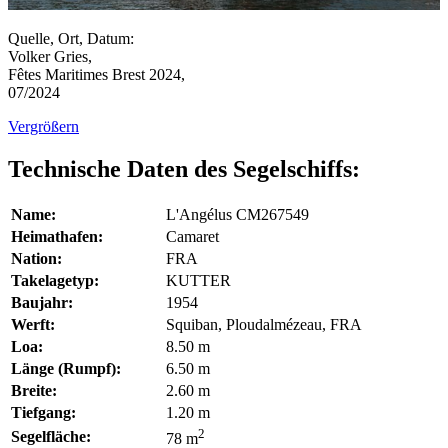
Quelle, Ort, Datum:
Volker Gries,
Fêtes Maritimes Brest 2024,
07/2024
Vergrößern
Technische Daten des Segelschiffs:
Name:
L'Angélus CM267549
Heimathafen:
Camaret
Nation:
FRA
Takelagetyp:
KUTTER
Baujahr:
1954
Werft:
Squiban, Ploudalmézeau, FRA
Loa:
8.50 m
Länge (Rumpf):
6.50 m
Breite:
2.60 m
Tiefgang:
1.20 m
2
Segelfläche:
78 m