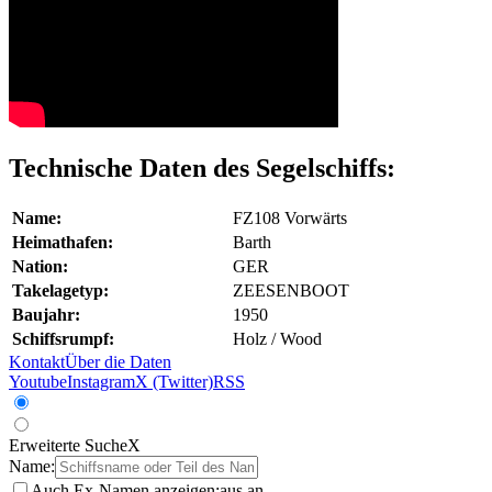
Technische Daten des Segelschiffs:
Name:
FZ108 Vorwärts
Heimathafen:
Barth
Nation:
GER
Takelagetyp:
ZEESENBOOT
Baujahr:
1950
Schiffsrumpf:
Holz / Wood
Kontakt
Über die Daten
Youtube
Instagram
X (Twitter)
RSS
Erweiterte Suche
X
Name:
Auch Ex-Namen anzeigen:
aus
an