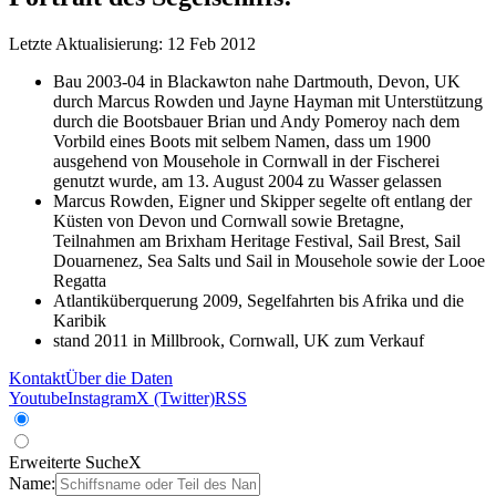
Letzte Aktualisierung: 12 Feb 2012
Bau 2003-04 in Blackawton nahe Dartmouth, Devon, UK
durch Marcus Rowden und Jayne Hayman mit Unterstützung
durch die Bootsbauer Brian und Andy Pomeroy nach dem
Vorbild eines Boots mit selbem Namen, dass um 1900
ausgehend von Mousehole in Cornwall in der Fischerei
genutzt wurde, am 13. August 2004 zu Wasser gelassen
Marcus Rowden, Eigner und Skipper segelte oft entlang der
Küsten von Devon und Cornwall sowie Bretagne,
Teilnahmen am Brixham Heritage Festival, Sail Brest, Sail
Douarnenez, Sea Salts und Sail in Mousehole sowie der Looe
Regatta
Atlantiküberquerung 2009, Segelfahrten bis Afrika und die
Karibik
stand 2011 in Millbrook, Cornwall, UK zum Verkauf
Kontakt
Über die Daten
Youtube
Instagram
X (Twitter)
RSS
Erweiterte Suche
X
Name: