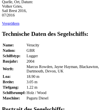
Quelle, Ort, Datum:
Volker Gries,
Sail Brest 2016,
07/2016
Vergrößern
Technische Daten des Segelschiffs:
Name:
Veracity
Nation:
GBR
Schiffstyp:
Lugger
Baujahr:
2004
Marcus Rowden, Jayne Hayman, Blackawton,
Werft:
Dartmouth, Devon, UK
Loa:
18.90 m
Breite:
3.05 m
Tiefgang:
1.22 m
Schiffsrumpf:
Holz / Wood
Maschine:
Paguru Diesel
Portrait des Segelschiffs: