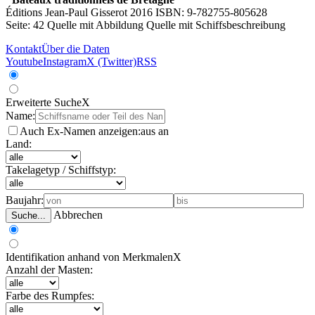
Éditions Jean-Paul Gisserot 2016 ISBN: 9-782755-805628
Seite: 42
Quelle mit Abbildung
Quelle mit Schiffsbeschreibung
Kontakt
Über die Daten
Youtube
Instagram
X (Twitter)
RSS
Erweiterte Suche
X
Name:
Auch Ex-Namen anzeigen:
aus
an
Land:
Takelagetyp / Schiffstyp:
Baujahr:
Abbrechen
Suche...
Identifikation anhand von Merkmalen
X
Anzahl der Masten:
Farbe des Rumpfes: