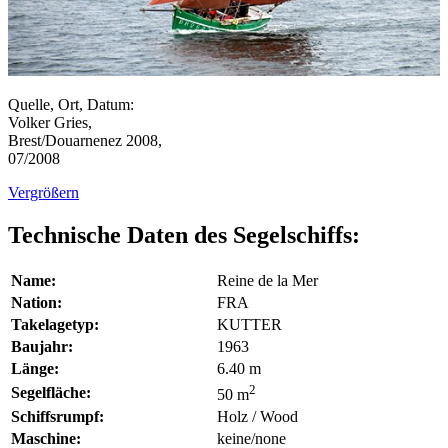
Quelle, Ort, Datum:
Volker Gries,
Brest/Douarnenez 2008,
07/2008
Vergrößern
Technische Daten des Segelschiffs:
Name:
Reine de la Mer
Nation:
FRA
Takelagetyp:
KUTTER
Baujahr:
1963
Länge:
6.40 m
2
Segelfläche:
50 m
Schiffsrumpf:
Holz / Wood
Maschine:
keine/none