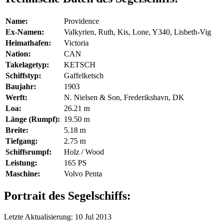
Name:
Providence
Ex-Namen:
Valkyrien, Ruth, Kis, Lone, Y340, Lisbeth-Vig
Heimathafen:
Victoria
Nation:
CAN
Takelagetyp:
KETSCH
Schiffstyp:
Gaffelketsch
Baujahr:
1903
Werft:
N. Nielsen & Son, Frederikshavn, DK
Loa:
26.21 m
Länge (Rumpf):
19.50 m
Breite:
5.18 m
Tiefgang:
2.75 m
Schiffsrumpf:
Holz / Wood
Leistung:
165 PS
Maschine:
Volvo Penta
Portrait des Segelschiffs:
Letzte Aktualisierung: 10 Jul 2013