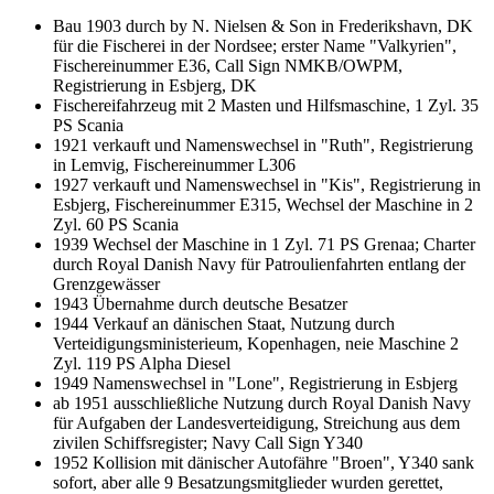
Bau 1903 durch by N. Nielsen & Son in Frederikshavn, DK
für die Fischerei in der Nordsee; erster Name "Valkyrien",
Fischereinummer E36, Call Sign NMKB/OWPM,
Registrierung in Esbjerg, DK
Fischereifahrzeug mit 2 Masten und Hilfsmaschine, 1 Zyl. 35
PS Scania
1921 verkauft und Namenswechsel in "Ruth", Registrierung
in Lemvig, Fischereinummer L306
1927 verkauft und Namenswechsel in "Kis", Registrierung in
Esbjerg, Fischereinummer E315, Wechsel der Maschine in 2
Zyl. 60 PS Scania
1939 Wechsel der Maschine in 1 Zyl. 71 PS Grenaa; Charter
durch Royal Danish Navy für Patroulienfahrten entlang der
Grenzgewässer
1943 Übernahme durch deutsche Besatzer
1944 Verkauf an dänischen Staat, Nutzung durch
Verteidigungsministerieum, Kopenhagen, neie Maschine 2
Zyl. 119 PS Alpha Diesel
1949 Namenswechsel in "Lone", Registrierung in Esbjerg
ab 1951 ausschließliche Nutzung durch Royal Danish Navy
für Aufgaben der Landesverteidigung, Streichung aus dem
zivilen Schiffsregister; Navy Call Sign Y340
1952 Kollision mit dänischer Autofähre "Broen", Y340 sank
sofort, aber alle 9 Besatzungsmitglieder wurden gerettet,