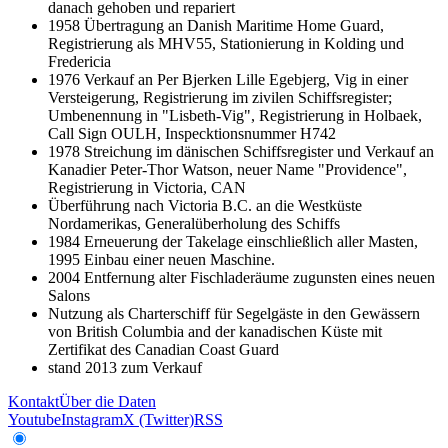
danach gehoben und repariert
1958 Übertragung an Danish Maritime Home Guard,
Registrierung als MHV55, Stationierung in Kolding und
Fredericia
1976 Verkauf an Per Bjerken Lille Egebjerg, Vig in einer
Versteigerung, Registrierung im zivilen Schiffsregister;
Umbenennung in "Lisbeth-Vig", Registrierung in Holbaek,
Call Sign OULH, Inspecktionsnummer H742
1978 Streichung im dänischen Schiffsregister und Verkauf an
Kanadier Peter-Thor Watson, neuer Name "Providence",
Registrierung in Victoria, CAN
Überführung nach Victoria B.C. an die Westküste
Nordamerikas, Generalüberholung des Schiffs
1984 Erneuerung der Takelage einschließlich aller Masten,
1995 Einbau einer neuen Maschine.
2004 Entfernung alter Fischladeräume zugunsten eines neuen
Salons
Nutzung als Charterschiff für Segelgäste in den Gewässern
von British Columbia and der kanadischen Küste mit
Zertifikat des Canadian Coast Guard
stand 2013 zum Verkauf
Kontakt
Über die Daten
Youtube
Instagram
X (Twitter)
RSS