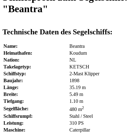
"Beantra"
Technische Daten des Segelschiffs:
Name:
Beantra
Heimathafen:
Koudum
Nation:
NL
Takelagetyp:
KETSCH
Schiffstyp:
2-Mast Klipper
Baujahr:
1898
Länge:
35.19 m
Breite:
5.49 m
Tiefgang:
1.10 m
2
Segelfläche:
480 m
Schiffsrumpf:
Stahl / Steel
Leistung:
310 PS
Maschine:
Caterpillar