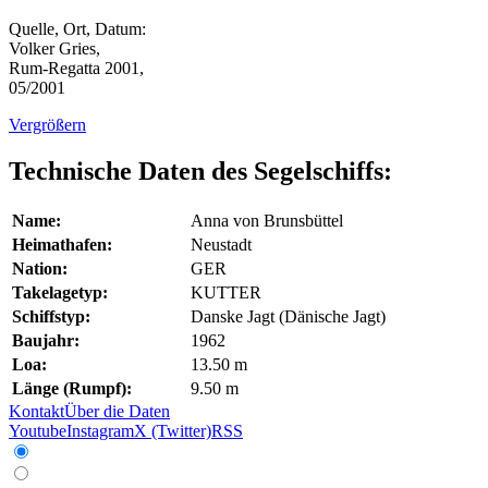
Quelle, Ort, Datum:
Volker Gries,
Rum-Regatta 2001,
05/2001
Vergrößern
Technische Daten des Segelschiffs:
Name:
Anna von Brunsbüttel
Heimathafen:
Neustadt
Nation:
GER
Takelagetyp:
KUTTER
Schiffstyp:
Danske Jagt (Dänische Jagt)
Baujahr:
1962
Loa:
13.50 m
Länge (Rumpf):
9.50 m
Kontakt
Über die Daten
Youtube
Instagram
X (Twitter)
RSS