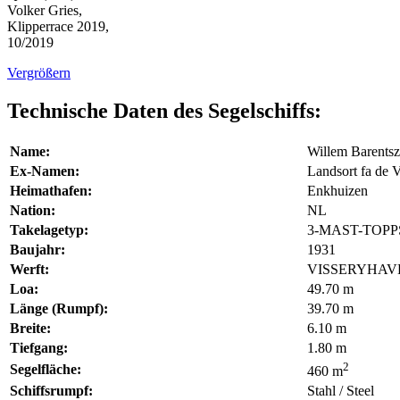
Volker Gries,
Klipperrace 2019,
10/2019
Vergrößern
Technische Daten des Segelschiffs:
Name:
Willem Barentsz
Ex-Namen:
Landsort fa de 
Heimathafen:
Enkhuizen
Nation:
NL
Takelagetyp:
3-MAST-TOP
Baujahr:
1931
Werft:
VISSERYHAV
Loa:
49.70 m
Länge (Rumpf):
39.70 m
Breite:
6.10 m
Tiefgang:
1.80 m
2
Segelfläche:
460 m
Schiffsrumpf:
Stahl / Steel