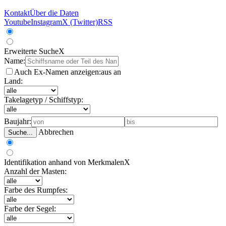
Kontakt
Über die Daten
Youtube
Instagram
X (Twitter)
RSS
Erweiterte Suche
X
Name:
Auch Ex-Namen anzeigen:
aus
an
Land:
Takelagetyp / Schiffstyp:
Baujahr:
Abbrechen
Suche...
Identifikation anhand von Merkmalen
X
Anzahl der Masten:
Farbe des Rumpfes:
Farbe der Segel: