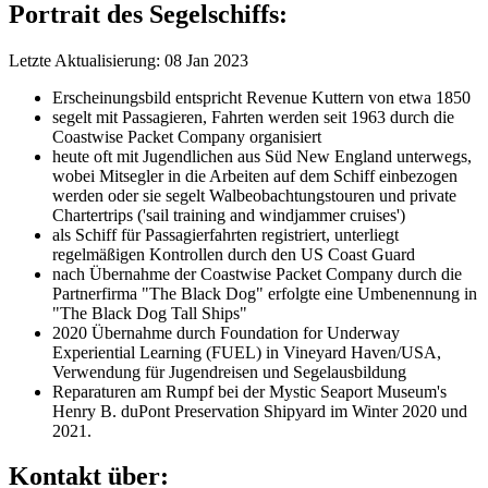
Portrait des Segelschiffs:
Letzte Aktualisierung: 08 Jan 2023
Erscheinungsbild entspricht Revenue Kuttern von etwa 1850
segelt mit Passagieren, Fahrten werden seit 1963 durch die
Coastwise Packet Company organisiert
heute oft mit Jugendlichen aus Süd New England unterwegs,
wobei Mitsegler in die Arbeiten auf dem Schiff einbezogen
werden oder sie segelt Walbeobachtungstouren und private
Chartertrips ('sail training and windjammer cruises')
als Schiff für Passagierfahrten registriert, unterliegt
regelmäßigen Kontrollen durch den US Coast Guard
nach Übernahme der Coastwise Packet Company durch die
Partnerfirma "The Black Dog" erfolgte eine Umbenennung in
"The Black Dog Tall Ships"
2020 Übernahme durch Foundation for Underway
Experiential Learning (FUEL) in Vineyard Haven/USA,
Verwendung für Jugendreisen und Segelausbildung
Reparaturen am Rumpf bei der Mystic Seaport Museum's
Henry B. duPont Preservation Shipyard im Winter 2020 und
2021.
Kontakt über: