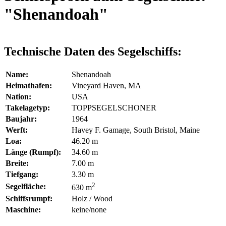
"Shenandoah"
Technische Daten des Segelschiffs:
Name:
Shenandoah
Heimathafen:
Vineyard Haven, MA
Nation:
USA
Takelagetyp:
TOPPSEGELSCHONER
Baujahr:
1964
Werft:
Havey F. Gamage, South Bristol, Maine
Loa:
46.20 m
Länge (Rumpf):
34.60 m
Breite:
7.00 m
Tiefgang:
3.30 m
2
Segelfläche:
630 m
Schiffsrumpf:
Holz / Wood
Maschine:
keine/none