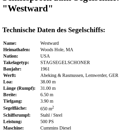
"Westward"
Technische Daten des Segelschiffs:
Name:
Westward
Heimathafen:
Woods Hole, MA
Nation:
USA
Takelagetyp:
STAGSEGELSCHONER
Baujahr:
1961
Werft:
Abeking & Rasmussen, Lemwerder, GER
Loa:
38.00 m
Länge (Rumpf):
31.00 m
Breite:
6.50 m
Tiefgang:
3.90 m
2
Segelfläche:
650 m
Schiffsrumpf:
Stahl / Steel
Leistung:
500 PS
Maschine:
Cummins Diesel