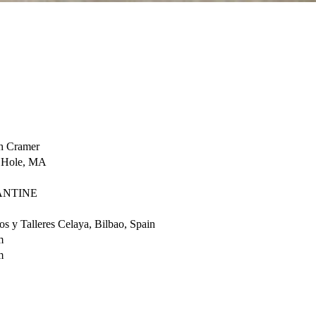
h Cramer
 Hole, MA
ANTINE
ros y Talleres Celaya, Bilbao, Spain
m
m