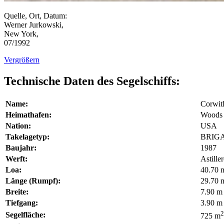
Quelle, Ort, Datum:
Werner Jurkowski,
New York,
07/1992
Vergrößern
Technische Daten des Segelschiffs:
Name:
Corwit
Heimathafen:
Woods
Nation:
USA
Takelagetyp:
BRIG
Baujahr:
1987
Werft:
Astille
Loa:
40.70 
Länge (Rumpf):
29.70 
Breite:
7.90 m
Tiefgang:
3.90 m
2
Segelfläche:
725 m