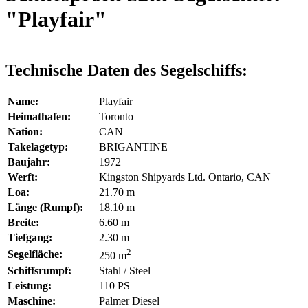
"Playfair"
Technische Daten des Segelschiffs:
Name:
Playfair
Heimathafen:
Toronto
Nation:
CAN
Takelagetyp:
BRIGANTINE
Baujahr:
1972
Werft:
Kingston Shipyards Ltd. Ontario, CAN
Loa:
21.70 m
Länge (Rumpf):
18.10 m
Breite:
6.60 m
Tiefgang:
2.30 m
2
Segelfläche:
250 m
Schiffsrumpf:
Stahl / Steel
Leistung:
110 PS
Maschine:
Palmer Diesel