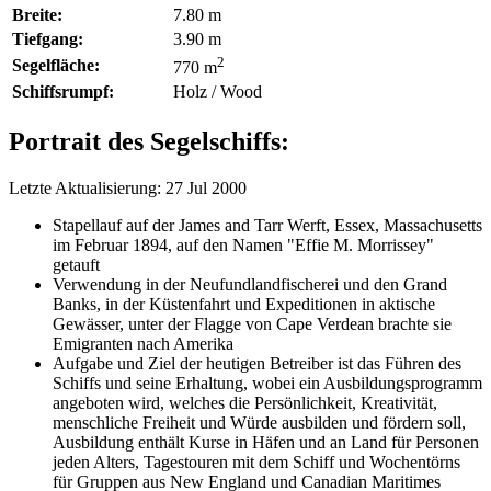
Breite:
7.80 m
Tiefgang:
3.90 m
2
Segelfläche:
770 m
Schiffsrumpf:
Holz / Wood
Portrait des Segelschiffs:
Letzte Aktualisierung: 27 Jul 2000
Stapellauf auf der James and Tarr Werft, Essex, Massachusetts
im Februar 1894, auf den Namen "Effie M. Morrissey"
getauft
Verwendung in der Neufundlandfischerei und den Grand
Banks, in der Küstenfahrt und Expeditionen in aktische
Gewässer, unter der Flagge von Cape Verdean brachte sie
Emigranten nach Amerika
Aufgabe und Ziel der heutigen Betreiber ist das Führen des
Schiffs und seine Erhaltung, wobei ein Ausbildungsprogramm
angeboten wird, welches die Persönlichkeit, Kreativität,
menschliche Freiheit und Würde ausbilden und fördern soll,
Ausbildung enthält Kurse in Häfen und an Land für Personen
jeden Alters, Tagestouren mit dem Schiff und Wochentörns
für Gruppen aus New England und Canadian Maritimes