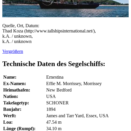
Quelle, Ort, Datum:
Thad Koza (http://www.tallshipsinternational.net/),
k.A. / unknown,
k.A. / unknown
Vergrößern
Technische Daten des Segelschiffs:
Name:
Ernestina
Ex-Namen:
Effie M. Morrissey, Morrissey
Heimathafen:
New Bedford
Nation:
USA
Takelagetyp:
SCHONER
Baujahr:
1894
Werft:
James and Tarr Yard, Essex, USA
Loa:
47.54 m
Länge (Rumpf):
34.10 m