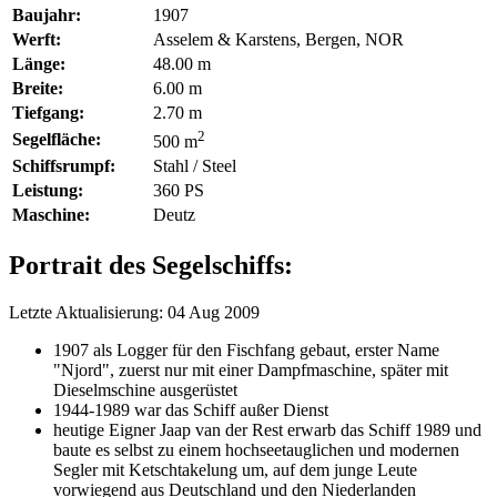
Baujahr:
1907
Werft:
Asselem & Karstens, Bergen, NOR
Länge:
48.00 m
Breite:
6.00 m
Tiefgang:
2.70 m
2
Segelfläche:
500 m
Schiffsrumpf:
Stahl / Steel
Leistung:
360 PS
Maschine:
Deutz
Portrait des Segelschiffs:
Letzte Aktualisierung: 04 Aug 2009
1907 als Logger für den Fischfang gebaut, erster Name
"Njord", zuerst nur mit einer Dampfmaschine, später mit
Dieselmschine ausgerüstet
1944-1989 war das Schiff außer Dienst
heutige Eigner Jaap van der Rest erwarb das Schiff 1989 und
baute es selbst zu einem hochseetauglichen und modernen
Segler mit Ketschtakelung um, auf dem junge Leute
vorwiegend aus Deutschland und den Niederlanden