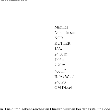
Mathilde
Nordheimsund
NOR
KUTTER
1884
24.30 m
7.05 m
2.70 m
2
400 m
Holz / Wood
240 PS
GM Diesel
hen. Die durch
gekennzeichneten Quellen wurden bei der Erstellung ode