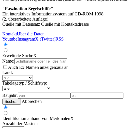
"Faszination Segelschiffe"
Ein interaktives Informationssystem auf CD-ROM 1998
(2. überarbeitete Auflage)
Quelle mit Datensatz
Quelle mit Kontaktadresse
Kontakt
Über die Daten
Youtube
Instagram
X (Twitter)
RSS
Erweiterte Suche
X
Name:
Auch Ex-Namen anzeigen:
aus
an
Land:
Takelagetyp / Schiffstyp:
Baujahr:
Abbrechen
Suche...
Identifikation anhand von Merkmalen
X
Anzahl der Masten: