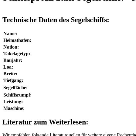
Technische Daten des Segelschiffs:
Name:
Heimathafen:
Nation:
Takelagetyp:
Baujahr:
Loa:
Breite:
Tiefgang:
Segelfläche:
Schiffsrumpf:
Leistung:
Maschine:
Literatur zum Weiterlesen:
Wir empfehlen folgende Literaturquellen für weitere eigene Recherc