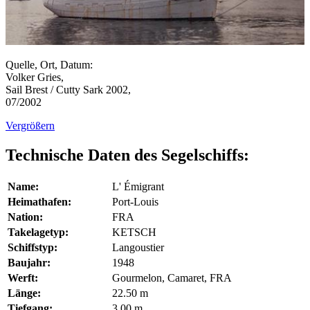
Quelle, Ort, Datum:
Volker Gries,
Sail Brest / Cutty Sark 2002,
07/2002
Vergrößern
Technische Daten des Segelschiffs:
Name:
L' Émigrant
Heimathafen:
Port-Louis
Nation:
FRA
Takelagetyp:
KETSCH
Schiffstyp:
Langoustier
Baujahr:
1948
Werft:
Gourmelon, Camaret, FRA
Länge:
22.50 m
Tiefgang:
3.00 m