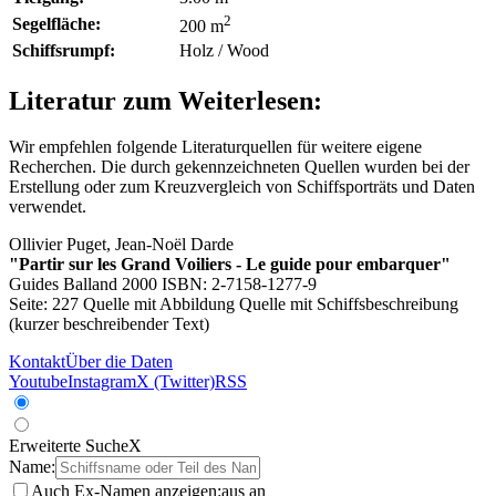
2
Segelfläche:
200 m
Schiffsrumpf:
Holz / Wood
Literatur zum Weiterlesen:
Wir empfehlen folgende Literaturquellen für weitere eigene
Recherchen. Die durch
gekennzeichneten Quellen wurden bei der
Erstellung oder zum Kreuzvergleich von Schiffsporträts und Daten
verwendet.
Ollivier Puget, Jean-Noël Darde
"Partir sur les Grand Voiliers - Le guide pour embarquer"
Guides Balland 2000 ISBN: 2-7158-1277-9
Seite: 227
Quelle mit Abbildung
Quelle mit Schiffsbeschreibung
(kurzer beschreibender Text)
Kontakt
Über die Daten
Youtube
Instagram
X (Twitter)
RSS
Erweiterte Suche
X
Name:
Auch Ex-Namen anzeigen:
aus
an