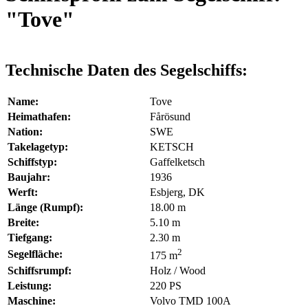
"Tove"
Technische Daten des Segelschiffs:
Name:
Tove
Heimathafen:
Fårösund
Nation:
SWE
Takelagetyp:
KETSCH
Schiffstyp:
Gaffelketsch
Baujahr:
1936
Werft:
Esbjerg, DK
Länge (Rumpf):
18.00 m
Breite:
5.10 m
Tiefgang:
2.30 m
2
Segelfläche:
175 m
Schiffsrumpf:
Holz / Wood
Leistung:
220 PS
Maschine:
Volvo TMD 100A